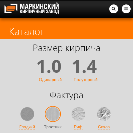
Каталог
Размер кирпича
1.0
1.4
Одинарный
Полуторный
Фактура
Гладкий
Тростник
Риф
Скала