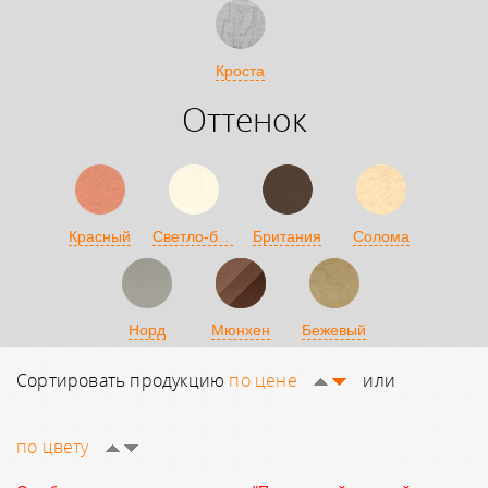
Кроста
Оттенок
Светло-бежевый
Красный
Британия
Солома
Норд
Мюнхен
Бежевый
Сортировать продукцию
по цене
или
по цвету