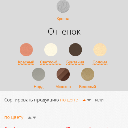
Кроста
Оттенок
Светло-бежевый
Красный
Британия
Солома
Норд
Мюнхен
Бежевый
Сортировать продукцию
по цене
или
по цвету