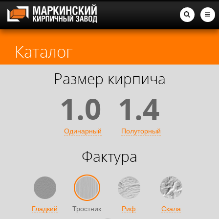
Каталог
Размер кирпича
1.0
1.4
Одинарный
Полуторный
Фактура
Гладкий
Тростник
Риф
Скала