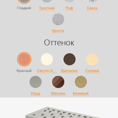
Гладкий
Тростник
Риф
Скала
Кроста
Оттенок
Светло-бежевый
Красный
Британия
Солома
Норд
Мюнхен
Бежевый