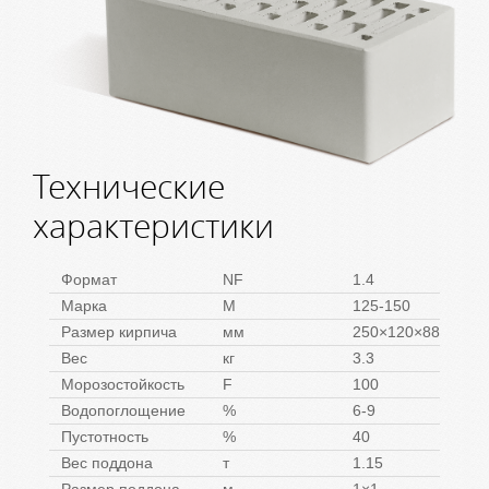
Технические
характеристики
Формат
NF
1.4
Марка
M
125-150
Размер кирпича
мм
250×120×88
Вес
кг
3.3
Морозостойкость
F
100
Водопоглощение
%
6-9
Пустотность
%
40
Вес поддона
т
1.15
Размер поддона
м
1×1