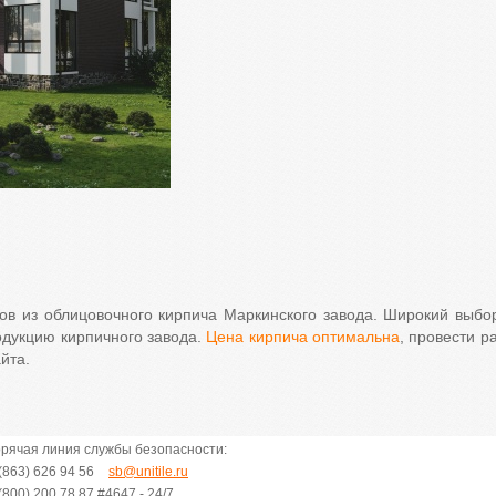
в из облицовочного кирпича Маркинского завода. Широкий выбор
одукцию кирпичного завода.
Цена кирпича оптимальна
, провести р
йта.
орячая линия службы безопасности:
(863) 626 94 56
sb@unitile.ru
(800) 200 78 87
#4647 - 24/7