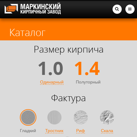
Каталог
Размер кирпича
1.0
1.4
Одинарный
Полуторный
Фактура
Гладкий
Тростник
Риф
Скала