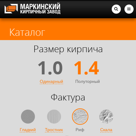
Каталог
Размер кирпича
1.0
1.4
Одинарный
Полуторный
Фактура
Гладкий
Тростник
Риф
Скала