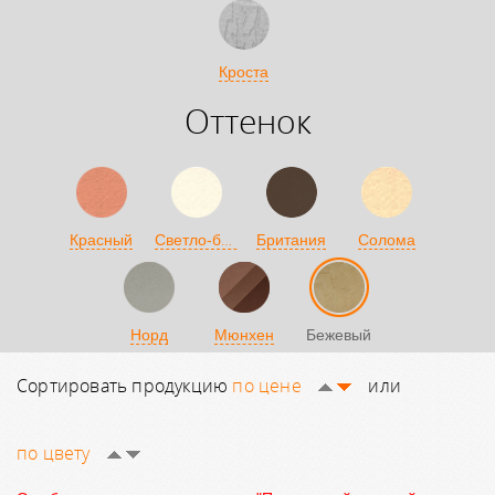
Кроста
Оттенок
Светло-бежевый
Красный
Британия
Солома
Норд
Мюнхен
Бежевый
Сортировать продукцию
по цене
или
по цвету