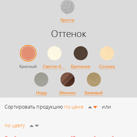
Кроста
Оттенок
Светло-бежевый
Красный
Британия
Солома
Норд
Мюнхен
Бежевый
Сортировать продукцию
по цене
или
по цвету