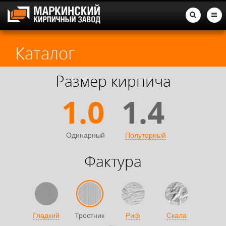
Каталог
Размер кирпича
1.0
1.4
Одинарный
Полуторный
Фактура
Гладкий
Тростник
Риф
Скала