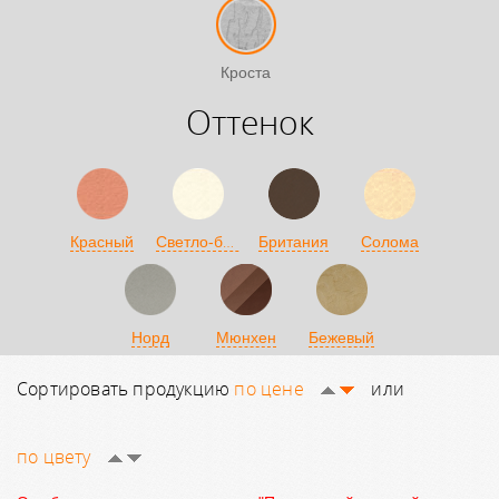
Кроста
Оттенок
Светло-бежевый
Красный
Британия
Солома
Норд
Мюнхен
Бежевый
Сортировать продукцию
по цене
или
по цвету