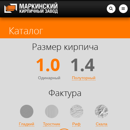
Каталог
Размер кирпича
1.0
1.4
Одинарный
Полуторный
Фактура
Гладкий
Тростник
Риф
Скала