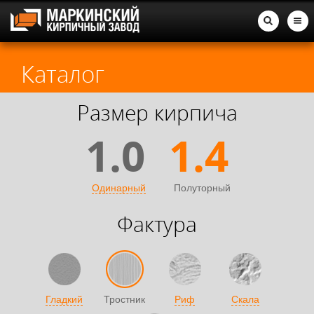
Каталог
Размер кирпича
1.0
1.4
Одинарный
Полуторный
Фактура
Гладкий
Тростник
Риф
Скала