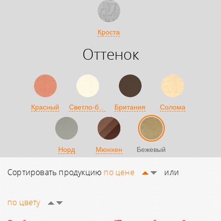
Кроста
Оттенок
Светло-бежевый
Красный
Британия
Солома
Норд
Мюнхен
Бежевый
Сортировать продукцию
по цене
или
по цвету