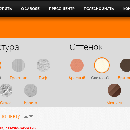
КУПИТЬ
О ЗАВОДЕ
ПРЕСС-ЦЕНТР
ПОЛЕЗНО ЗНАТЬ
КО
ктура
Оттенок
Светло-бежевый
й
Тростник
Риф
Красный
Брита
Скала
Кроста
Мюнхен
и
по цвету
й, светло-бежевый"