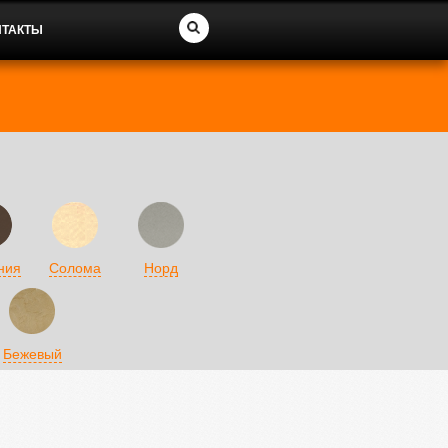
НТАКТЫ
ния
Солома
Норд
Бежевый