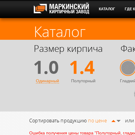
КАТАЛОГ
ГДЕ 
Каталог
Размер кирпича
Фа
1.0
1.4
Одинарный
Полуторный
Гладки
Сортировать продукцию
по цене
ил
Ошибка получения цены товара "Полуторный, гладки