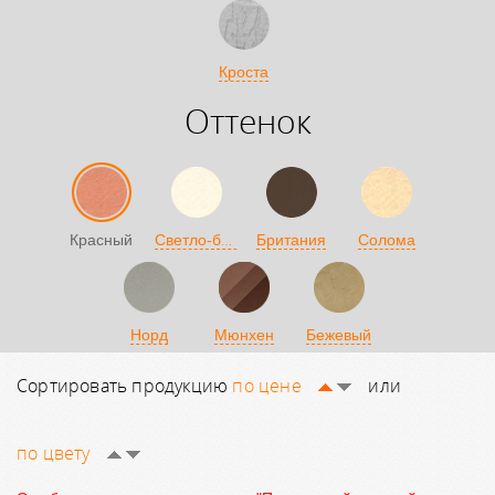
Кроста
Оттенок
Светло-бежевый
Красный
Британия
Солома
Норд
Мюнхен
Бежевый
Сортировать продукцию
по цене
или
по цвету