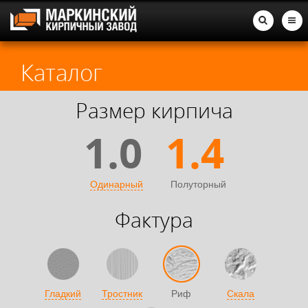
Каталог
Размер кирпича
1.0
1.4
Одинарный
Полуторный
Фактура
Гладкий
Тростник
Риф
Скала