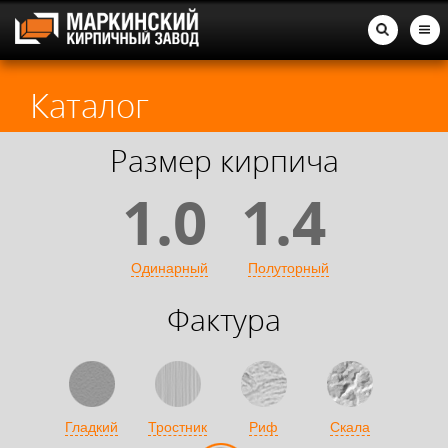
Каталог
Размер кирпича
1.0
1.4
Одинарный
Полуторный
Фактура
Гладкий
Тростник
Риф
Скала