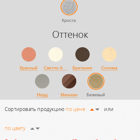
Кроста
Оттенок
Светло-бежевый
Красный
Британия
Солома
Норд
Мюнхен
Бежевый
Сортировать продукцию
по цене
или
по цвету