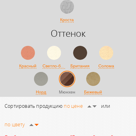
Кроста
Оттенок
Светло-бежевый
Красный
Британия
Солома
Норд
Мюнхен
Бежевый
Сортировать продукцию
по цене
или
по цвету