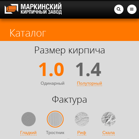
Каталог
Размер кирпича
1.0
1.4
Одинарный
Полуторный
Фактура
Гладкий
Тростник
Риф
Скала