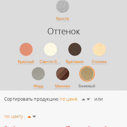
Кроста
Оттенок
Светло-бежевый
Красный
Британия
Солома
Норд
Мюнхен
Бежевый
Сортировать продукцию
по цене
или
по цвету