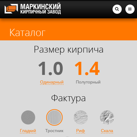
Каталог
Размер кирпича
1.0
1.4
Одинарный
Полуторный
Фактура
Гладкий
Тростник
Риф
Скала