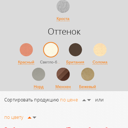
Кроста
Оттенок
Светло-бежевый
Красный
Британия
Солома
Норд
Мюнхен
Бежевый
Сортировать продукцию
по цене
или
по цвету