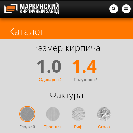
Каталог
Размер кирпича
1.0
1.4
Одинарный
Полуторный
Фактура
Гладкий
Тростник
Риф
Скала