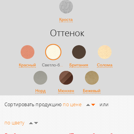
Кроста
Оттенок
Светло-бежевый
Красный
Британия
Солома
Норд
Мюнхен
Бежевый
Сортировать продукцию
по цене
или
по цвету