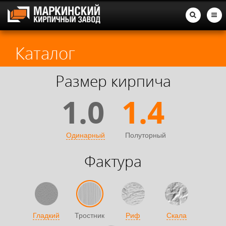
Каталог
Размер кирпича
1.0
1.4
Одинарный
Полуторный
Фактура
Гладкий
Тростник
Риф
Скала