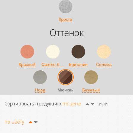
Кроста
Оттенок
Светло-бежевый
Красный
Британия
Солома
Норд
Мюнхен
Бежевый
Сортировать продукцию
по цене
или
по цвету