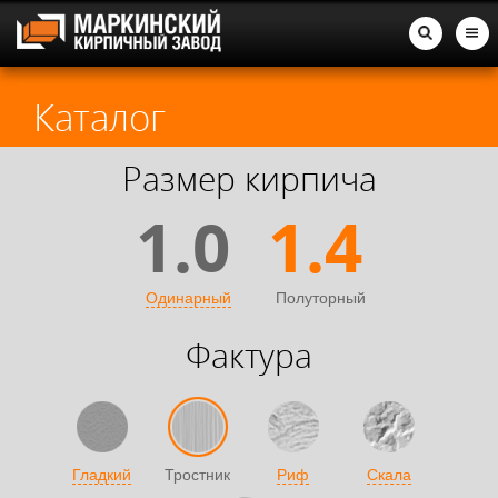
Каталог
Размер кирпича
1.0
1.4
Одинарный
Полуторный
Фактура
Гладкий
Тростник
Риф
Скала