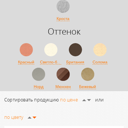
Кроста
Оттенок
Светло-бежевый
Красный
Британия
Солома
Норд
Мюнхен
Бежевый
Сортировать продукцию
по цене
или
по цвету