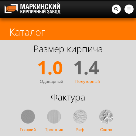
Каталог
Размер кирпича
1.0
1.4
Одинарный
Полуторный
Фактура
Гладкий
Тростник
Риф
Скала