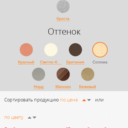
Кроста
Оттенок
Светло-бежевый
Красный
Британия
Солома
Норд
Мюнхен
Бежевый
Сортировать продукцию
по цене
или
по цвету