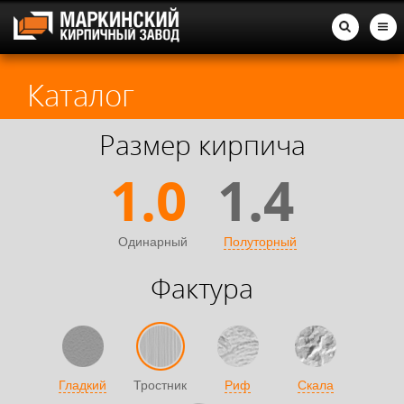
Каталог
Размер кирпича
1.0
1.4
Одинарный
Полуторный
Фактура
Гладкий
Тростник
Риф
Скала