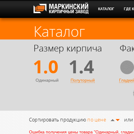
КАТАЛОГ
ГДЕ 
Каталог
Размер кирпича
Фа
1.0
1.4
Одинарный
Полуторный
Гладки
Сортировать продукцию
по цене
ил
Ошибка получения цены товара "Одинарный, гладки