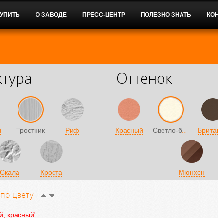
КУПИТЬ
О ЗАВОДЕ
ПРЕСС-ЦЕНТР
ПОЛЕЗНО ЗНАТЬ
КО
ктура
Оттенок
Светло-бежевый
й
Тростник
Риф
Красный
Брита
Скала
Кроста
Мюнхен
и
по цвету
й, красный"