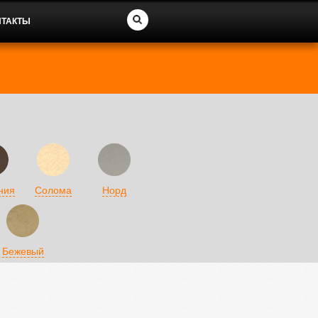
НТАКТЫ
ния
Солома
Норд
Бежевый