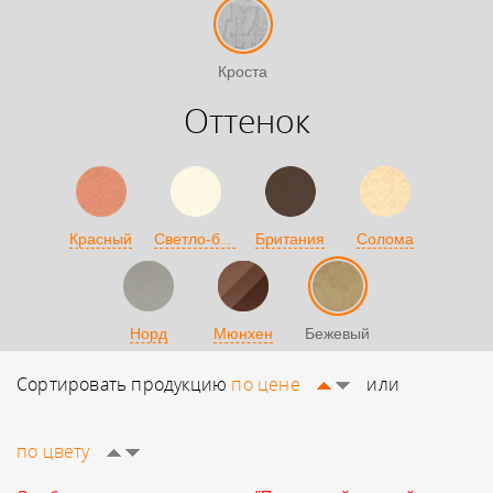
Кроста
Оттенок
Светло-бежевый
Красный
Британия
Солома
Норд
Мюнхен
Бежевый
Сортировать продукцию
по цене
или
по цвету