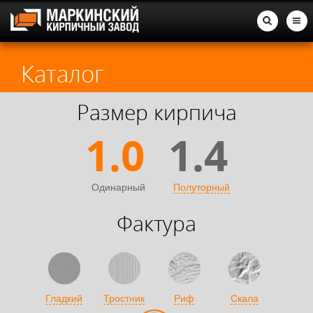
Каталог
Размер кирпича
1.0
1.4
Одинарный
Полуторный
Фактура
Гладкий
Тростник
Риф
Скала