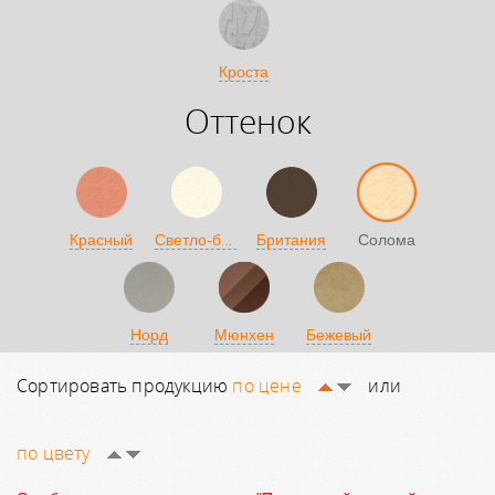
Кроста
Оттенок
Светло-бежевый
Красный
Британия
Солома
Норд
Мюнхен
Бежевый
Сортировать продукцию
по цене
или
по цвету