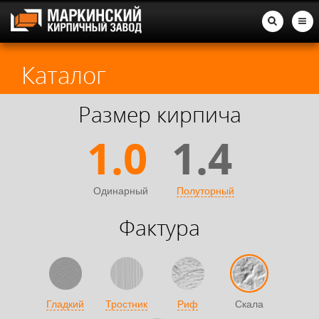
Каталог
Размер кирпича
1.0
1.4
Одинарный
Полуторный
Фактура
Гладкий
Тростник
Риф
Скала