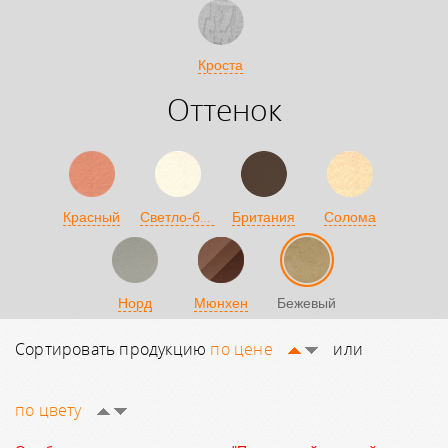
Кроста
Оттенок
Светло-бежевый
Красный
Британия
Солома
Норд
Мюнхен
Бежевый
Сортировать продукцию
по цене
или
по цвету