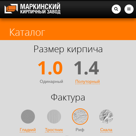
Каталог
Размер кирпича
1.0
1.4
Одинарный
Полуторный
Фактура
Гладкий
Тростник
Риф
Скала