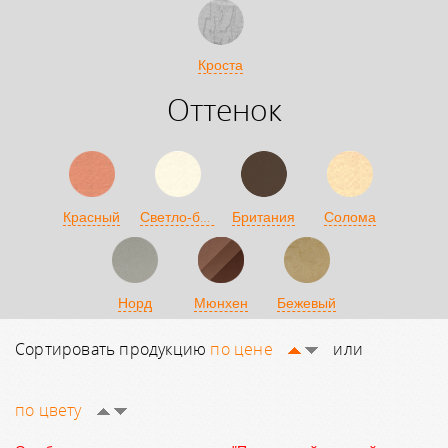
Кроста
Оттенок
Светло-бежевый
Красный
Британия
Солома
Норд
Мюнхен
Бежевый
Сортировать продукцию
по цене
или
по цвету