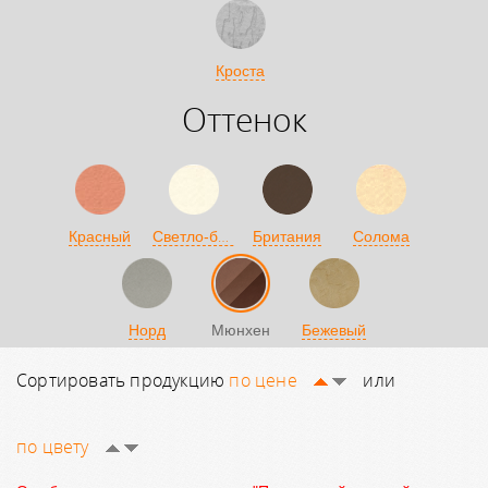
Кроста
Оттенок
Светло-бежевый
Красный
Британия
Солома
Норд
Мюнхен
Бежевый
Сортировать продукцию
по цене
или
по цвету