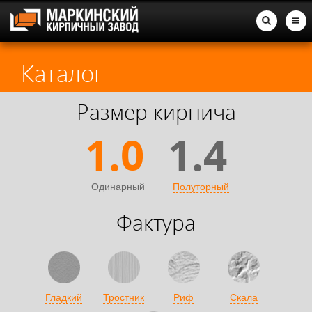
Каталог
Размер кирпича
1.0
1.4
Одинарный
Полуторный
Фактура
Гладкий
Тростник
Риф
Скала