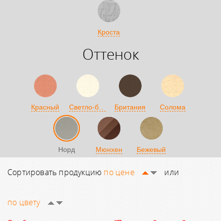
Кроста
Оттенок
Светло-бежевый
Красный
Британия
Солома
Норд
Мюнхен
Бежевый
Сортировать продукцию
по цене
или
по цвету