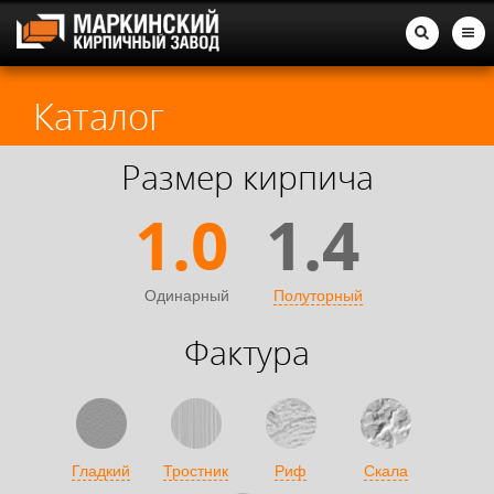
Каталог
Размер кирпича
1.0
1.4
Одинарный
Полуторный
Фактура
Гладкий
Тростник
Риф
Скала