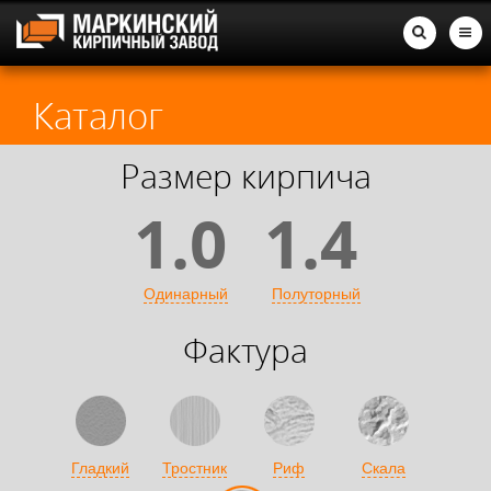
Каталог
Размер кирпича
1.0
1.4
Одинарный
Полуторный
Фактура
Гладкий
Тростник
Риф
Скала