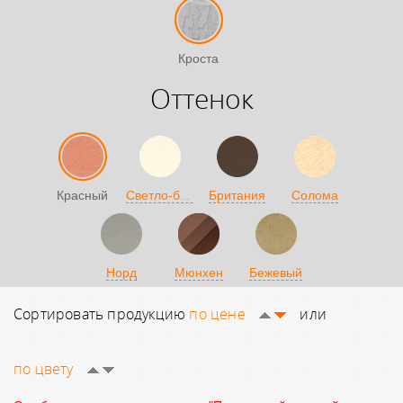
Кроста
Оттенок
Светло-бежевый
Красный
Британия
Солома
Норд
Мюнхен
Бежевый
Сортировать продукцию
по цене
или
по цвету