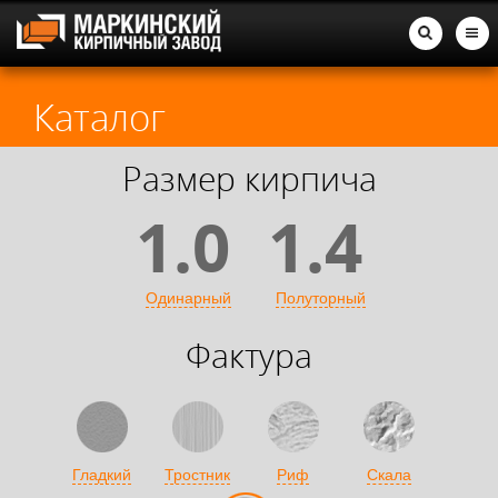
Каталог
Размер кирпича
1.0
1.4
Одинарный
Полуторный
Фактура
Гладкий
Тростник
Риф
Скала