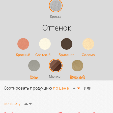
Кроста
Оттенок
Светло-бежевый
Красный
Британия
Солома
Норд
Мюнхен
Бежевый
Сортировать продукцию
по цене
или
по цвету