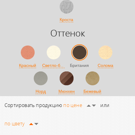
Кроста
Оттенок
Светло-бежевый
Красный
Британия
Солома
Норд
Мюнхен
Бежевый
Сортировать продукцию
по цене
или
по цвету