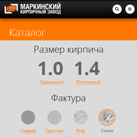
Каталог
Размер кирпича
1.0
1.4
Одинарный
Полуторный
Фактура
Гладкий
Тростник
Риф
Скала