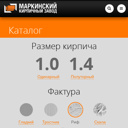
Каталог
Размер кирпича
1.0
1.4
Одинарный
Полуторный
Фактура
Гладкий
Тростник
Риф
Скала