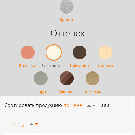
Кроста
Оттенок
Светло-бежевый
Красный
Британия
Солома
Норд
Мюнхен
Бежевый
Сортировать продукцию
по цене
или
по цвету